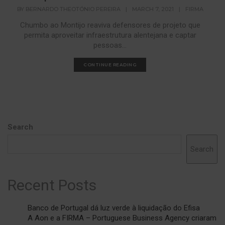
BY
BERNARDO THEOTÓNIO PEREIRA
|
MARCH 7, 2021
|
FIRMA
Chumbo ao Montijo reaviva defensores de projeto que
permita aproveitar infraestrutura alentejana e captar
pessoas...
CONTINUE READING
Search
Search
Recent Posts
Banco de Portugal dá luz verde à liquidação do Efisa
A Aon e a FIRMA – Portuguese Business Agency criaram