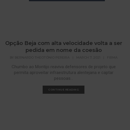
Opção Beja com alta velocidade volta a ser
pedida em nome da coesão
BY
BERNARDO THEOTÓNIO PEREIRA
|
MARCH 7, 2021
|
FIRMA
Chumbo ao Montijo reaviva defensores de projeto que
permita aproveitar infraestrutura alentejana e captar
pessoas...
CONTINUE READING