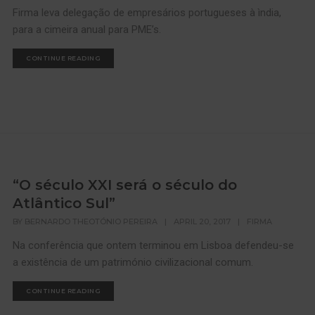
Firma leva delegação de empresários portugueses à ìndia,
para a cimeira anual para PME’s.
CONTINUE READING
“O século XXI será o século do
Atlântico Sul”
BY
BERNARDO THEOTÓNIO PEREIRA
|
APRIL 20, 2017
|
FIRMA
Na conferência que ontem terminou em Lisboa defendeu-se
a existência de um património civilizacional comum.
CONTINUE READING