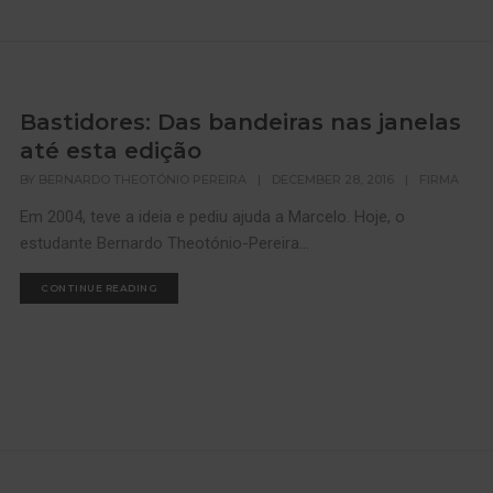
Bastidores: Das bandeiras nas janelas
até esta edição
BY
BERNARDO THEOTÓNIO PEREIRA
|
DECEMBER 28, 2016
|
FIRMA
Em 2004, teve a ideia e pediu ajuda a Marcelo. Hoje, o
estudante Bernardo Theotónio-Pereira...
CONTINUE READING