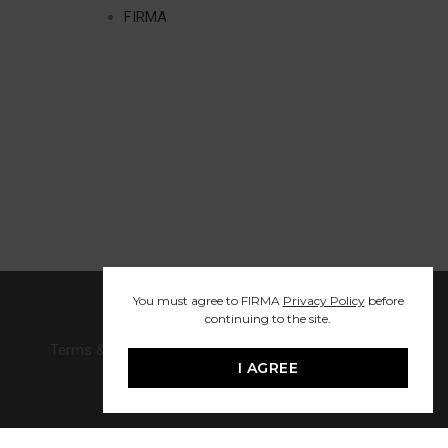
FIRMA
You must agree to FIRMA
Privacy Policy
before
continuing to the site.
Terms & Conditions
|
Privacy Policy
I AGREE